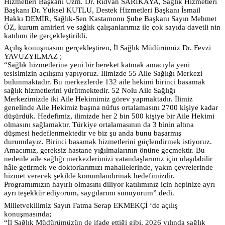
Hizmetleri Başkanı Uzm. Dr. Rıdvan SARIKAYA, Sağlık Hizmetleri
Başkanı Dr. Yüksel KUTLU, Destek Hizmetleri Başkanı İsmail
Hakkı DEMİR, Sağlık-Sen Kastamonu Şube Başkanı Sayın Mehmet
ÖZ, kurum amirleri ve sağlık çalışanlarımız ile çok sayıda davetli nin
katılımı ile gerçekleştirildi.
Açılış konuşmasını gerçekleştiren, İl Sağlık Müdürümüz Dr. Fevzi
YAVUZYILMAZ ;
“Sağlık hizmetlerine yeni bir bereket katmak amacıyla yeni
tesisimizin açılışını yapıyoruz. İlimizde 55 Aile Sağlığı Merkezi
bulunmaktadır. Bu merkezlerde 132 aile hekimi birinci basamak
sağlık hizmetlerini yürütmektedir. 52 Nolu Aile Sağlığı
Merkezimizde iki Aile Hekimimiz görev yapmaktadır. İlimiz
genelinde Aile Hekimiz başına nüfus ortalamasını 2700 kişiye kadar
düşürdük. Hedefimiz, ilimizde her 2 bin 500 kişiye bir Aile Hekimi
olmasını sağlamaktır. Türkiye ortalamasının da 3 binin altına
düşmesi hedeflenmektedir ve biz şu anda bunu başarmış
durumdayız. Birinci basamak hizmetlerini güçlendirmek istiyoruz.
Amacımız, gereksiz hastane yığılmalarının önüne geçmektir. Bu
nedenle aile sağlığı merkezlerimizi vatandaşlarımız için ulaşılabilir
hâle getirmek ve doktorlarımızı mahallelerinde, yakın çevrelerinde
hizmet verecek şekilde konumlandırmak hedefimizdir.
Programımızın hayırlı olmasını diliyor katılımınız için hepinize ayrı
ayrı teşekkür ediyorum, saygılarımı sunuyorum” dedi.
Milletvekilimiz Sayın Fatma Serap EKMEKÇİ ‘de açılış
konuşmasında;
“İl Sağlık Müdürümüzün de ifade ettiği gibi, 2026 yılında sağlık