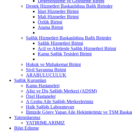
Değerlendirme ve Geliştirme Birimi
Destek Hizmetleri Başkanlığına Bağlı Birimler
İdari Hizmetler Birimi
Mali Hizmetler Birimi
Özlük Birimi
Atama Birimi
Sağlık Hizmetleri Başkanlığına Bağlı Birimler
Sağlık Hizmetleri Birimi
Acil ve Afetlerde Sağlık Hizmetleri Birimi
Kamu Sağlık Tesisleri Birimi
Hukuk ve Muhakemat Birimi
Sivil Savunma Birimi
ARABULUCULUK
Sağlık Kurumları
Kamu Hastaneleri
Ağız ve Diş Sağlığı Merkezi (ADSM)
Özel Hastaneler
A Grubu Aile Sağlığı Merkezlerimiz
Halk Sağlığı Laboratuvarı
İlimizde Görev Yapan Aile Hekimlerimiz ve TSM Başkan
Yatırımlarımız
YATIRIMLARIMIZ
Bilgi Edinme