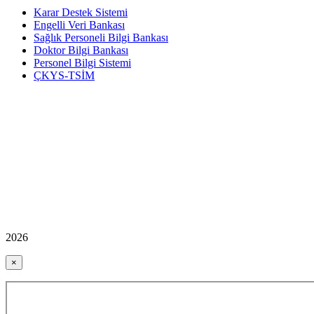
Karar Destek Sistemi
Engelli Veri Bankası
Sağlık Personeli Bilgi Bankası
Doktor Bilgi Bankası
Personel Bilgi Sistemi
ÇKYS-TSİM
2026
×