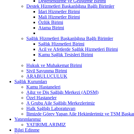
Değerlendirme ve Geliştirme Birimi
Destek Hizmetleri Başkanlığına Bağlı Birimler
İdari Hizmetler Birimi
Mali Hizmetler Birimi
Özlük Birimi
Atama Birimi
Sağlık Hizmetleri Başkanlığına Bağlı Birimler
Sağlık Hizmetleri Birimi
Acil ve Afetlerde Sağlık Hizmetleri Birimi
Kamu Sağlık Tesisleri Birimi
Hukuk ve Muhakemat Birimi
Sivil Savunma Birimi
ARABULUCULUK
Sağlık Kurumları
Kamu Hastaneleri
Ağız ve Diş Sağlığı Merkezi (ADSM)
Özel Hastaneler
A Grubu Aile Sağlığı Merkezlerimiz
Halk Sağlığı Laboratuvarı
İlimizde Görev Yapan Aile Hekimlerimiz ve TSM Başkan
Yatırımlarımız
YATIRIMLARIMIZ
Bilgi Edinme