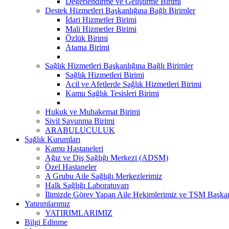
Değerlendirme ve Geliştirme Birimi
Destek Hizmetleri Başkanlığına Bağlı Birimler
İdari Hizmetler Birimi
Mali Hizmetler Birimi
Özlük Birimi
Atama Birimi
Sağlık Hizmetleri Başkanlığına Bağlı Birimler
Sağlık Hizmetleri Birimi
Acil ve Afetlerde Sağlık Hizmetleri Birimi
Kamu Sağlık Tesisleri Birimi
Hukuk ve Muhakemat Birimi
Sivil Savunma Birimi
ARABULUCULUK
Sağlık Kurumları
Kamu Hastaneleri
Ağız ve Diş Sağlığı Merkezi (ADSM)
Özel Hastaneler
A Grubu Aile Sağlığı Merkezlerimiz
Halk Sağlığı Laboratuvarı
İlimizde Görev Yapan Aile Hekimlerimiz ve TSM Başkan
Yatırımlarımız
YATIRIMLARIMIZ
Bilgi Edinme