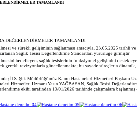
EĞERLENDİRMELER TAMAMLANDI
NDA DEĞERLENDİRMELER TAMAMLANDI
rilmesi ve sürekli gelişiminin sağlanması amacıyla, 23.05.2025 tarihli v
rlanan Sağlık Tesisi Değerlendirme Standartları yürürlüğe girmiştir.
irilmesini hedefleyen, sağlık tesislerinin fonksiyonel gelişimini destekl
ilerek gerekli revizyonlarla güncellenmekte; bu sayede süreçlerin dinamik, 
vesinde; İl Sağlık Müdürlüğümüz Kamu Hastaneleri Hizmetleri Başkanı
neleri Hizmetleri Uzmanı Yasin YAĞBASAN, Sağlık Tesisi Değerlendir
dirme ekibi tarafından 10/01/2026 tarihinde çalışmalara başlanmış olu